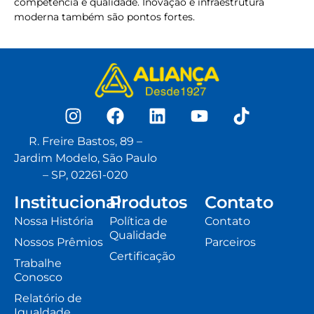
competência e qualidade. Inovação e infraestrutura
moderna também são pontos fortes.
R. Freire Bastos, 89 –
Jardim Modelo, São Paulo
– SP, 02261-020
Institucional
Produtos
Contato
Nossa História
Política de
Contato
Qualidade
Nossos Prêmios
Parceiros
Certificação
Trabalhe
Conosco
Relatório de
Igualdade