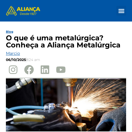
Nossa His
Onde Co
Blog
O que é uma metalúrgica?
Conheça a Aliança Metalúrgica
Marcio
06/10/2025
8:24 am