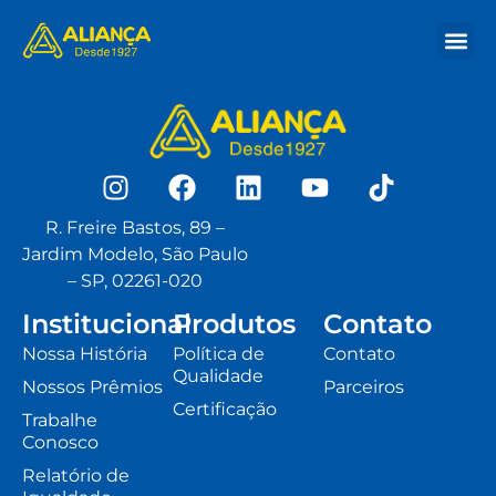
Nossa His
Onde Co
R. Freire Bastos, 89 –
Jardim Modelo, São Paulo
– SP, 02261-020
Institucional
Produtos
Contato
Nossa História
Política de
Contato
Qualidade
Nossos Prêmios
Parceiros
Certificação
Trabalhe
Conosco
Relatório de