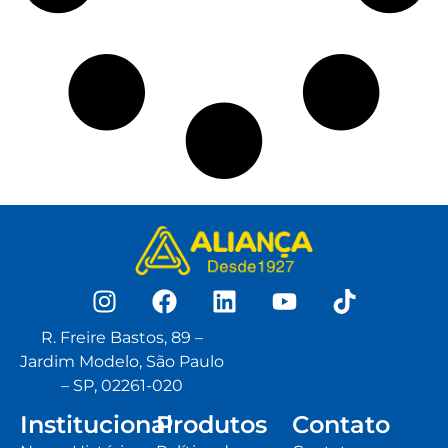
R. Freire Bastos, 89 –
Jardim Modelo, São Paulo
– SP, 02261-020
Institucional
Produtos
Contato