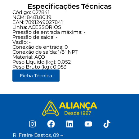
Especificações Técnicas
Código: 027841
NCM: 8481.80.19
EAN: 7891249027841
Linha:
ACESSÓRIOS
Pressão de entrada máxima: -
Pressão de saída: -
Vazão: -
Conexão de entrada:
0
Conexão de saída:
1/8" NPT
Material: AÇO
Peso Líquido (kg): 0,052
Peso Bruto (kg): 0,053
Ficha Técnica
R. Freire Bastos, 89 –