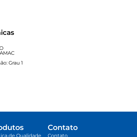
icas
HO
 ZAMAC
ão: Grau 1
odutos
Contato
tica de Qualidade
Contato