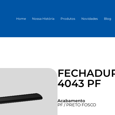
Home
Nossa História
Produtos
Novidades
Blog
FECHADUR
4043 PF
Acabamento
PF / PRETO FOSCO