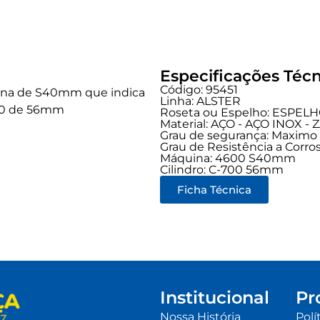
Especificações Técn
Código: 95451
na de S40mm que indica
Linha:
ALSTER
 700 de 56mm
Roseta ou Espelho: ESPEL
Material: AÇO - AÇO INOX -
Grau de segurança:
Maximo
Grau de Resistência a Corros
Máquina: 4600 S40mm
Cilindro: C-700 56mm
Ficha Técnica
Institucional
Pr
Nossa História
Polí