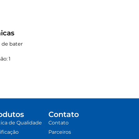
icas
a de bater
ão: 1
odutos
Contato
tica de Qualidade
Contato
ificação
Parceiros