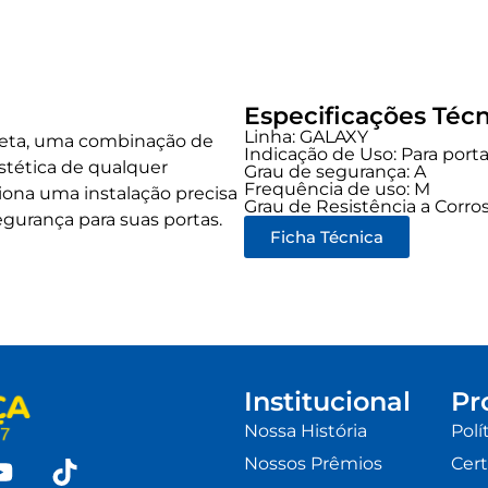
Especificações Técn
Linha:
GALAXY
oseta, uma combinação de
Indicação de Uso:
Para port
stética de qualquer
Grau de segurança:
A
Frequência de uso:
M
na uma instalação precisa
Grau de Resistência a Corros
gurança para suas portas.
Ficha Técnica
Institucional
Pr
Nossa História
Polí
Nossos Prêmios
Cert