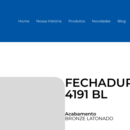
Home
Nossa História
Produtos
Novidades
Blog
FECHADUR
4191 BL
Acabamento
BRONZE LATONADO