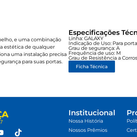
Especificações Técn
Linha:
GALAXY
spelho, e uma combinação
Indicação de Uso:
Para port
a estética de qualquer
Grau de segurança:
A
Frequência de uso:
M
na uma instalação precisa
Grau de Resistência a Corros
gurança para suas portas.
Ficha Técnica
Institucional
Pr
Nossa História
Polí
Nossos Prêmios
Cert