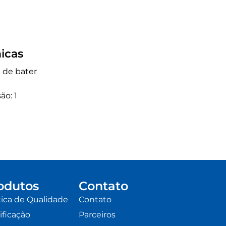
icas
a de bater
ão: 1
odutos
Contato
tica de Qualidade
Contato
ificação
Parceiros