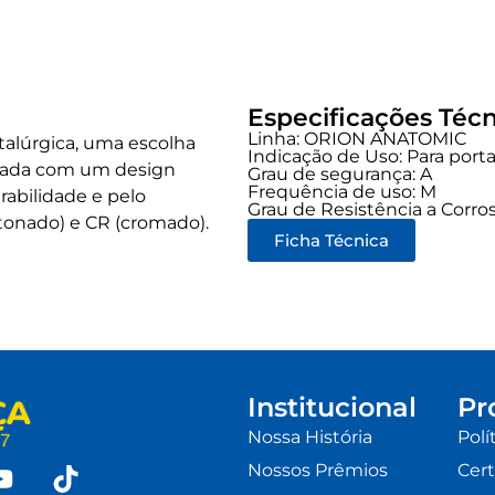
Especificações Técn
Linha:
ORION ANATOMIC
alúrgica, uma escolha
Indicação de Uso:
Para port
çada com um design
Grau de segurança:
A
Frequência de uso:
M
rabilidade e pelo
Grau de Resistência a Corros
tonado) e CR (cromado).
Ficha Técnica
Institucional
Pr
Nossa História
Polí
Nossos Prêmios
Cert