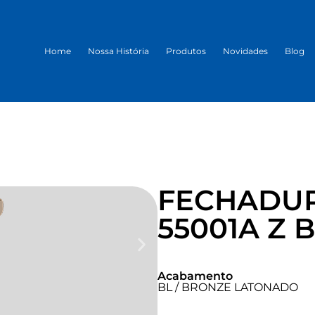
Home
Nossa História
Produtos
Novidades
Blog
FECHADUR
55001A Z 
Acabamento
BL / BRONZE LATONADO