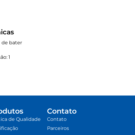
icas
a de bater
ão: 1
odutos
Contato
tica de Qualidade
Contato
ificação
Parceiros