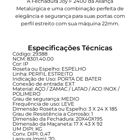
A Fechadura Joy F 2400 da Aliança
Metalúrgica e uma combinação perfeita de
elegância e segurança para suas portas com
perfil estreito com sua máquina 22mm.
Especificações Técnicas
Código: 29388
NCM: 8301.40.00
Cor: IP
Roseta ou Espelho: ESPELHO
Linha:
PERFIL ESTREITO
Indicação de Uso:
PORTA DE BATER
Conexão de entrada:
EXT
Material: AÇO / ZAMAC / LATAO / ACO INOX /
POLIMERO
Grau de segurança:
MEDIO
Frequência de uso:
LEVE
Dimensão Roseta ou Espelho: 3 X 24 X 185
Grau de Resistência a Corrosão: 1
Dimensão da Fechadura: 20X40X195
Dimensão da Maçaneta: 17 X 43 X 92
UM DIPI: KG
Conv. DIPI: 0,47
Largura (mm): 70