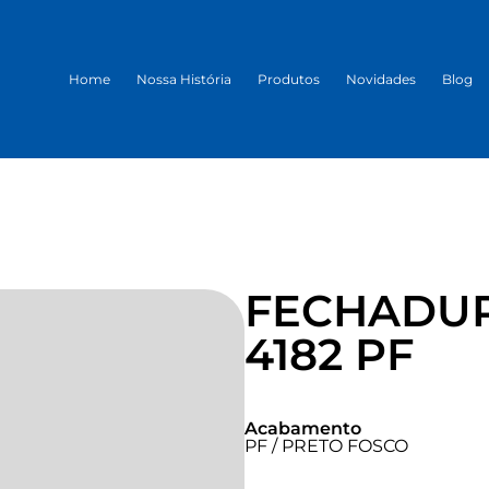
Home
Nossa História
Produtos
Novidades
Blog
FECHADUR
4182 PF
Acabamento
PF / PRETO FOSCO