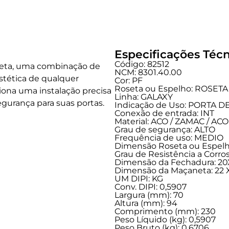
Especificações Técn
Código: 82512
oseta, uma combinação de
NCM: 8301.40.00
stética de qualquer
Cor: PF
Roseta ou Espelho: ROSETA
na uma instalação precisa
Linha:
GALAXY
gurança para suas portas.
Indicação de Uso:
PORTA D
Conexão de entrada:
INT
Material: ACO / ZAMAC / A
Grau de segurança:
ALTO
Frequência de uso:
MEDIO
Dimensão Roseta ou Espelh
Grau de Resistência a Corros
Dimensão da Fechadura: 20
Dimensão da Maçaneta: 22 X
UM DIPI: KG
Conv. DIPI: 0,5907
Largura (mm): 70
Altura (mm): 94
Comprimento (mm): 230
Peso Líquido (kg): 0,5907
Peso Bruto (kg): 0,6706