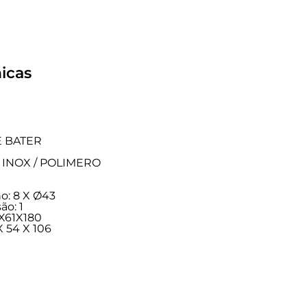
icas
E BATER
CO INOX / POLIMERO
o: 8 X Ø43
ão: 1
X61X180
 54 X 106