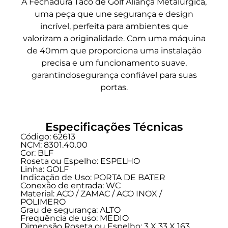
A Fechadura Taco de Golf Aliança Metalúrgica,
uma peça que une segurança e design
incrível, perfeita para ambientes que
valorizam a originalidade. Com uma máquina
de 40mm que proporciona uma instalação
precisa e um funcionamento suave,
garantindosegurança confiável para suas
portas.
Especificações Técnicas
Código: 62613
NCM: 8301.40.00
Cor: BLF
Roseta ou Espelho: ESPELHO
Linha:
GOLF
Indicação de Uso:
PORTA DE BATER
Conexão de entrada:
WC
Material: ACO / ZAMAC / ACO INOX /
POLIMERO
Grau de segurança:
ALTO
Frequência de uso:
MEDIO
Dimensão Roseta ou Espelho: 3 X 33 X 163