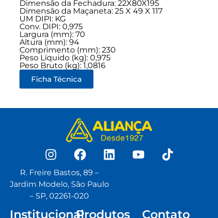
Dimensão da Fechadura: 22X80X195
Dimensão da Maçaneta: 25 X 49 X 117
UM DIPI: KG
Conv. DIPI: 0,975
Largura (mm): 70
Altura (mm): 94
Comprimento (mm): 230
Peso Líquido (kg): 0,975
Peso Bruto (kg): 1,0816
Ficha Técnica
R. Freire Bastos, 89 –
Jardim Modelo, São Paulo
– SP, 02261-020
Institucional
Produtos
Contato