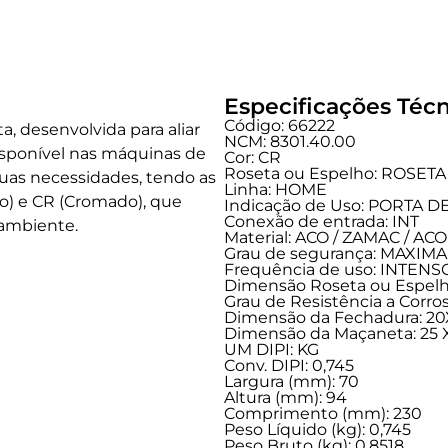
Especificações Técn
Código: 66222
, desenvolvida para aliar
NCM: 8301.40.00
Disponível nas máquinas de
Cor: CR
Roseta ou Espelho: ROSETA
uas necessidades, tendo as
Linha:
HOME
o) e CR (Cromado), que
Indicação de Uso:
PORTA D
Conexão de entrada:
INT
ambiente.
Material: ACO / ZAMAC / A
Grau de segurança:
MAXIMA
Frequência de uso:
INTENS
Dimensão Roseta ou Espelh
Grau de Resistência a Corros
Dimensão da Fechadura: 20
Dimensão da Maçaneta: 25 X
UM DIPI: KG
Conv. DIPI: 0,745
Largura (mm): 70
Altura (mm): 94
Comprimento (mm): 230
Peso Líquido (kg): 0,745
Peso Bruto (kg): 0,8518