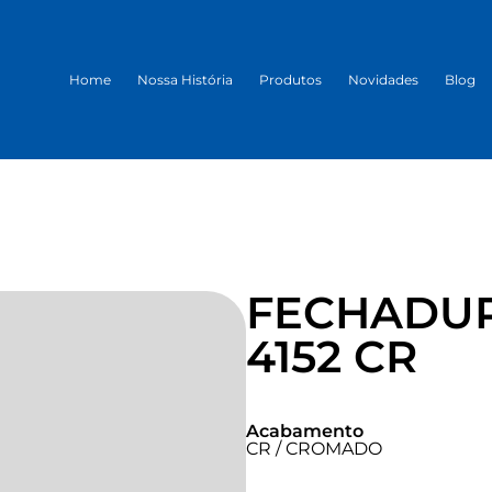
Home
Nossa História
Produtos
Novidades
Blog
FECHADUR
4152 CR
Acabamento
CR / CROMADO