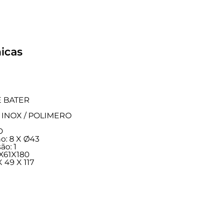
icas
E BATER
CO INOX / POLIMERO
O
o: 8 X Ø43
ão: 1
X61X180
 49 X 117