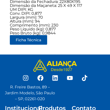
Dimensão da Fechadura: 22X80X195
Dimensão da Maçaneta: 25 X 49 X 117
UM DIPI: KG
Conv. DIPI: 0,877
Largura (mm): 70
Altura (mm): 94
Comprimento (mm): 230
Peso Líquido (kg): 0,877
Peso Bruto (kg): 0,9844
Ficha Técnica
R. Freire Bastos, 89 –
Jardim Modelo, São Paulo
– SP, 02261-020
Institucional
Produtos
Contato