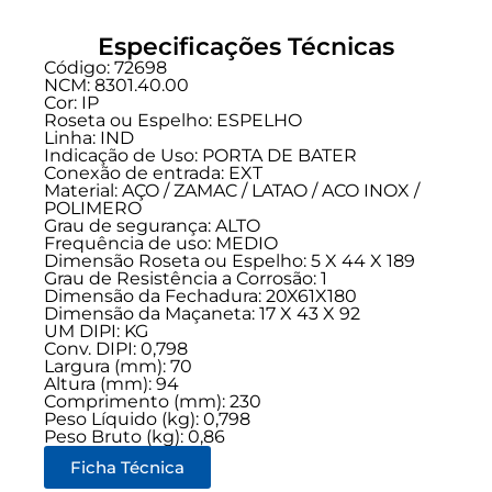
Especificações Técnicas
Código: 72698
NCM: 8301.40.00
Cor: IP
Roseta ou Espelho: ESPELHO
Linha:
IND
Indicação de Uso:
PORTA DE BATER
Conexão de entrada:
EXT
Material: AÇO / ZAMAC / LATAO / ACO INOX /
POLIMERO
Grau de segurança:
ALTO
Frequência de uso:
MEDIO
Dimensão Roseta ou Espelho: 5 X 44 X 189
Grau de Resistência a Corrosão: 1
Dimensão da Fechadura: 20X61X180
Dimensão da Maçaneta: 17 X 43 X 92
UM DIPI: KG
Conv. DIPI: 0,798
Largura (mm): 70
Altura (mm): 94
Comprimento (mm): 230
Peso Líquido (kg): 0,798
Peso Bruto (kg): 0,86
Ficha Técnica