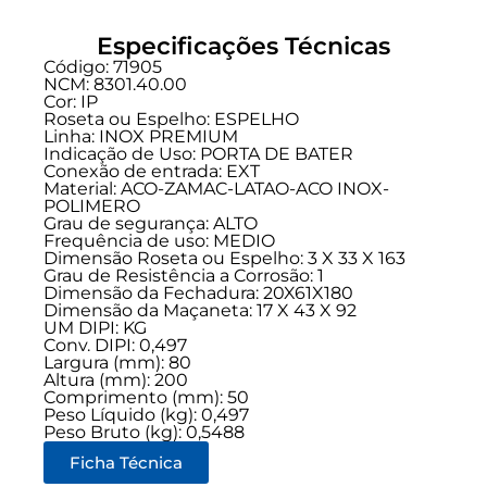
Especificações Técnicas
Código: 71905
NCM: 8301.40.00
Cor: IP
Roseta ou Espelho: ESPELHO
Linha:
INOX PREMIUM
Indicação de Uso:
PORTA DE BATER
Conexão de entrada:
EXT
Material: ACO-ZAMAC-LATAO-ACO INOX-
POLIMERO
Grau de segurança:
ALTO
Frequência de uso:
MEDIO
Dimensão Roseta ou Espelho: 3 X 33 X 163
Grau de Resistência a Corrosão: 1
Dimensão da Fechadura: 20X61X180
Dimensão da Maçaneta: 17 X 43 X 92
UM DIPI: KG
Conv. DIPI: 0,497
Largura (mm): 80
Altura (mm): 200
Comprimento (mm): 50
Peso Líquido (kg): 0,497
Peso Bruto (kg): 0,5488
Ficha Técnica