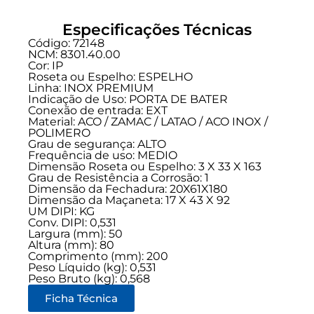
Especificações Técnicas
Código: 72148
NCM: 8301.40.00
Cor: IP
Roseta ou Espelho: ESPELHO
Linha:
INOX PREMIUM
Indicação de Uso:
PORTA DE BATER
Conexão de entrada:
EXT
Material: ACO / ZAMAC / LATAO / ACO INOX /
POLIMERO
Grau de segurança:
ALTO
Frequência de uso:
MEDIO
Dimensão Roseta ou Espelho: 3 X 33 X 163
Grau de Resistência a Corrosão: 1
Dimensão da Fechadura: 20X61X180
Dimensão da Maçaneta: 17 X 43 X 92
UM DIPI: KG
Conv. DIPI: 0,531
Largura (mm): 50
Altura (mm): 80
Comprimento (mm): 200
Peso Líquido (kg): 0,531
Peso Bruto (kg): 0,568
Ficha Técnica