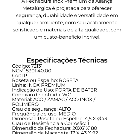
A Fechadura Inox Premium da Aliança
Metalúrgica é projetada para oferecer
segurança, durabilidade e versatilidade em
qualquer ambiente, com seu acabamento
sofisticado e materiais de alta qualidade, com
um custo-benefício incrível.
Especificações Técnicas
Código: 72131
NCM: 8301.40.00
Cor: IP
Roseta ou Espelho: ROSETA
Linha:
INOX PREMIUM
Indicação de Uso:
PORTA DE BATER
Conexão de entrada:
WC
Material: ACO / ZAMAC / ACO INOX /
POLIMERO
Grau de segurança:
ALTO
Frequência de uso:
MEDIO
Dimensão Roseta ou Espelho: 4,5 X Ø43
Grau de Resistência a Corrosão: 1
Dimensão da Fechadura: 20X61X180
Dimensão da Maçaneta: 17 X 43 X 92