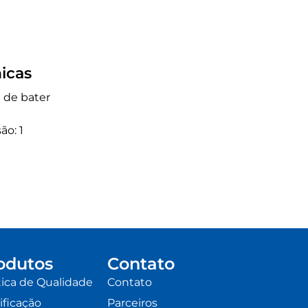
icas
a de bater
ão: 1
odutos
Contato
tica de Qualidade
Contato
ificação
Parceiros