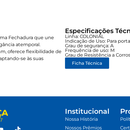
Especificações Técn
Linha:
COLONIAL
, uma Fechadura que une
Indicação de Uso:
Para port
gância atemporal.
Grau de segurança:
A
Frequência de uso:
M
 oferece flexibilidade de
Grau de Resistência a Corros
daptando-se às suas
Ficha Técnica
Institucional
Pr
Nossa História
Polí
Nossos Prêmios
Cert