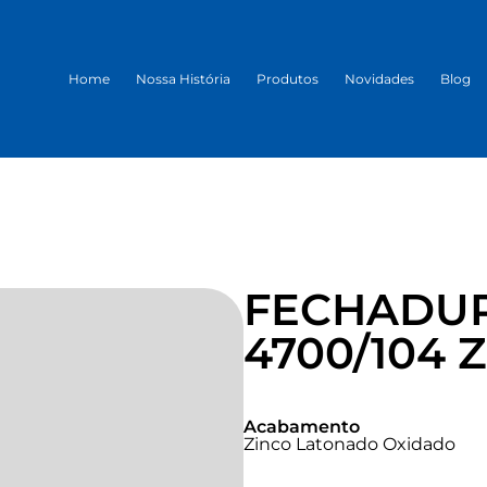
Home
Nossa História
Produtos
Novidades
Blog
FECHADUR
4700/104 
Acabamento
Zinco Latonado Oxidado