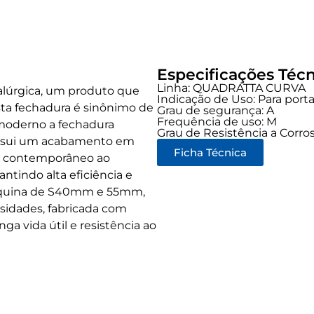
Especificações Técn
Linha:
QUADRATTA CURVA
alúrgica, um produto que
Indicação de Uso:
Para port
sta fechadura é sinônimo de
Grau de segurança:
A
Frequência de uso:
M
 moderno a fechadura
Grau de Resistência a Corros
possui um acabamento em
Ficha Técnica
e contemporâneo ao
tindo alta eficiência e
máquina de S40mm e 55mm,
sidades, fabricada com
ga vida útil e resistência ao