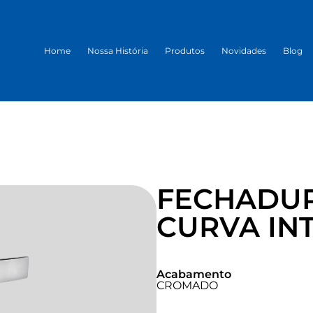
Home
Nossa História
Produtos
Novidades
Blog
FECHADU
CURVA INT
Acabamento
CROMADO