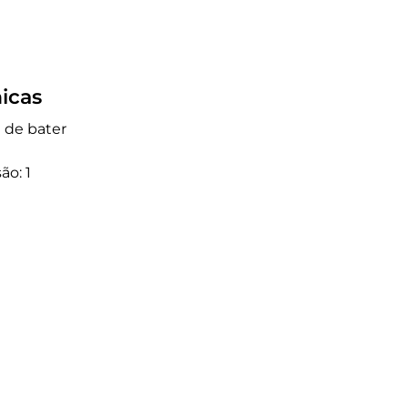
icas
a de bater
ão: 1