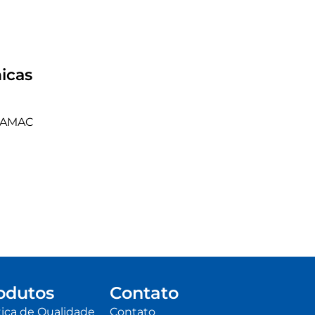
icas
 ZAMAC
odutos
Contato
tica de Qualidade
Contato