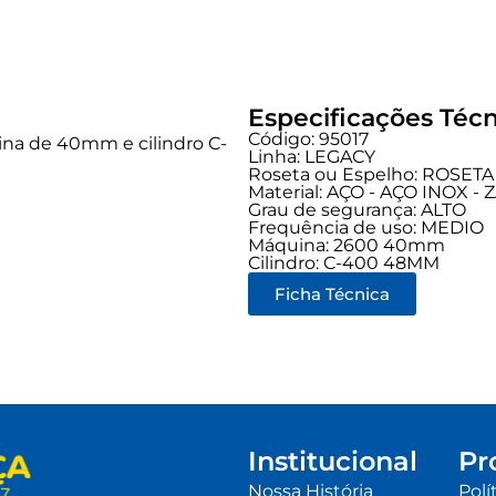
Especificações Técn
Código: 95017
a de 40mm e cilindro C-
Linha:
LEGACY
Roseta ou Espelho: ROSETA
Material: AÇO - AÇO INOX -
Grau de segurança:
ALTO
Frequência de uso:
MEDIO
Máquina: 2600 40mm
Cilindro: C-400 48MM
Ficha Técnica
Institucional
Pr
Nossa História
Polí