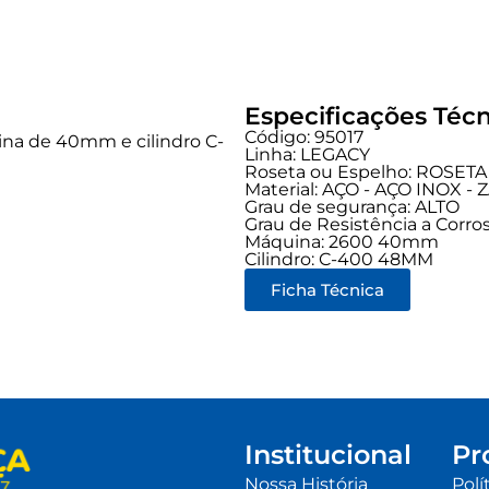
Especificações Técn
Código: 95017
a de 40mm e cilindro C-
Linha:
LEGACY
Roseta ou Espelho: ROSETA
Material: AÇO - AÇO INOX -
Grau de segurança:
ALTO
Grau de Resistência a Corros
Máquina: 2600 40mm
Cilindro: C-400 48MM
Ficha Técnica
Institucional
Pr
Nossa História
Polí