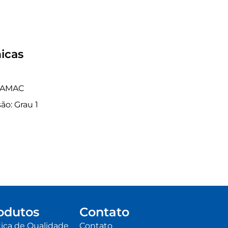
icas
 ZAMAC
ão: Grau 1
odutos
Contato
tica de Qualidade
Contato