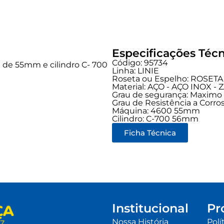
Especificações Técn
Código: 95734
de 55mm e cilindro C- 700
Linha:
LINIE
Roseta ou Espelho: ROSETA
Material: AÇO - AÇO INOX -
Grau de segurança:
Maximo
Grau de Resistência a Corros
Máquina: 4600 55mm
Cilindro: C-700 56mm
Ficha Técnica
Institucional
Pr
Nossa História
Polí