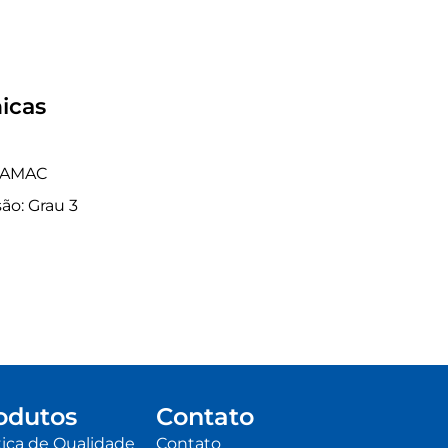
icas
 ZAMAC
ão: Grau 3
odutos
Contato
tica de Qualidade
Contato