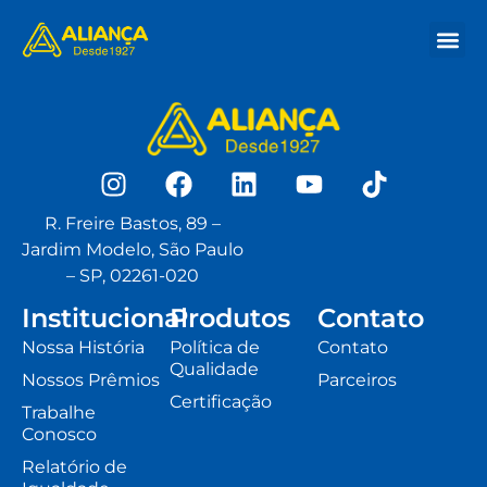
Nossa His
Onde Co
R. Freire Bastos, 89 –
Jardim Modelo, São Paulo
– SP, 02261-020
Institucional
Produtos
Contato
Nossa História
Política de
Contato
Qualidade
Nossos Prêmios
Parceiros
Certificação
Trabalhe
Conosco
Relatório de