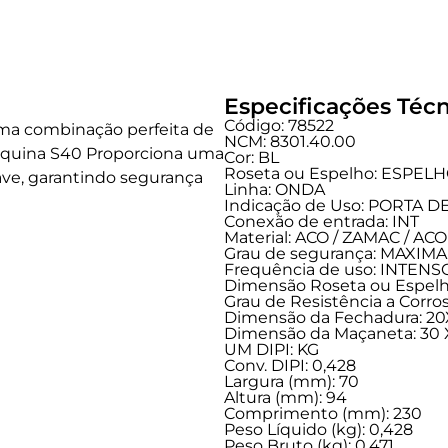
Especificações Técn
Código: 78522
uma combinação perfeita de
NCM: 8301.40.00
áquina S40 Proporciona uma
Cor: BL
Roseta ou Espelho: ESPEL
ave, garantindo segurança
Linha:
ONDA
Indicação de Uso:
PORTA D
Conexão de entrada:
INT
Material: ACO / ZAMAC / A
Grau de segurança:
MAXIMA
Frequência de uso:
INTENS
Dimensão Roseta ou Espelho
Grau de Resistência a Corros
Dimensão da Fechadura: 20
Dimensão da Maçaneta: 30 X
UM DIPI: KG
Conv. DIPI: 0,428
Largura (mm): 70
Altura (mm): 94
Comprimento (mm): 230
Peso Líquido (kg): 0,428
Peso Bruto (kg): 0,471