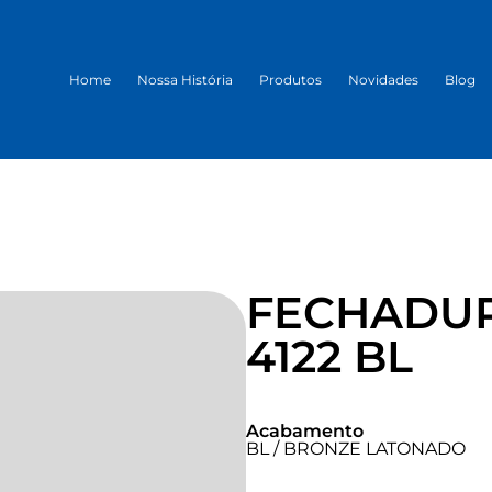
Home
Nossa História
Produtos
Novidades
Blog
FECHADUR
4122 BL
Acabamento
BL / BRONZE LATONADO