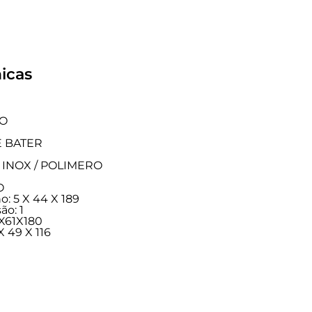
icas
HO
E BATER
CO INOX / POLIMERO
O
: 5 X 44 X 189
ão: 1
X61X180
 49 X 116