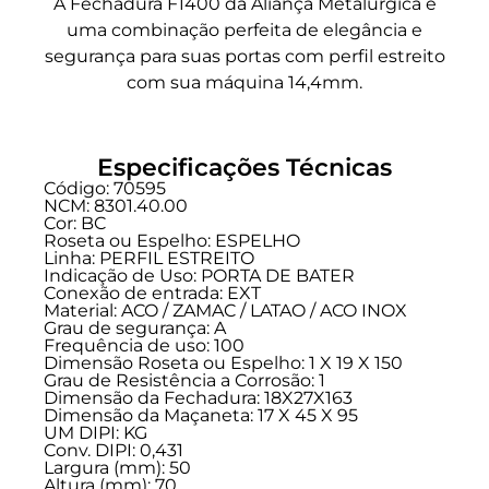
A Fechadura F1400 da Aliança Metalúrgica e
uma combinação perfeita de elegância e
segurança para suas portas com perfil estreito
com sua máquina 14,4mm.
Especificações Técnicas
Código: 70595
NCM: 8301.40.00
Cor: BC
Roseta ou Espelho: ESPELHO
Linha:
PERFIL ESTREITO
Indicação de Uso:
PORTA DE BATER
Conexão de entrada:
EXT
Material: ACO / ZAMAC / LATAO / ACO INOX
Grau de segurança:
A
Frequência de uso:
100
Dimensão Roseta ou Espelho: 1 X 19 X 150
Grau de Resistência a Corrosão: 1
Dimensão da Fechadura: 18X27X163
Dimensão da Maçaneta: 17 X 45 X 95
UM DIPI: KG
Conv. DIPI: 0,431
Largura (mm): 50
Altura (mm): 70