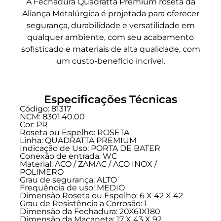
A Fechadura Quadratta Premium roseta da
Aliança Metalúrgica é projetada para oferecer
segurança, durabilidade e versatilidade em
qualquer ambiente, com seu acabamento
sofisticado e materiais de alta qualidade, com
um custo-benefício incrível.
Especificações Técnicas
Código: 81317
NCM: 8301.40.00
Cor: PR
Roseta ou Espelho: ROSETA
Linha:
QUADRATTA PREMIUM
Indicação de Uso:
PORTA DE BATER
Conexão de entrada:
WC
Material: ACO / ZAMAC / ACO INOX /
POLIMERO
Grau de segurança:
ALTO
Frequência de uso:
MEDIO
Dimensão Roseta ou Espelho: 6 X 42 X 42
Grau de Resistência a Corrosão: 1
Dimensão da Fechadura: 20X61X180
Dimensão da Maçaneta: 17 X 43 X 92