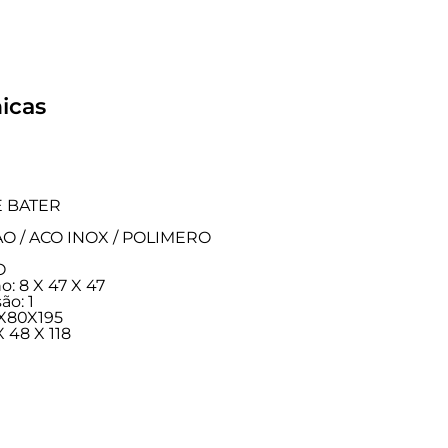
icas
E BATER
TAO / ACO INOX / POLIMERO
O
: 8 X 47 X 47
ão: 1
2X80X195
 48 X 118