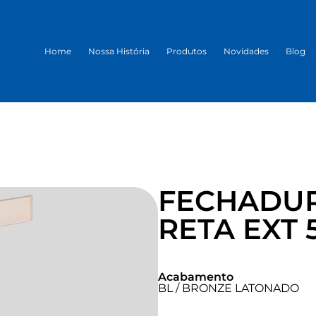
Home
Nossa História
Produtos
Novidades
Blog
FECHADU
RETA EXT 
Acabamento
BL / BRONZE LATONADO