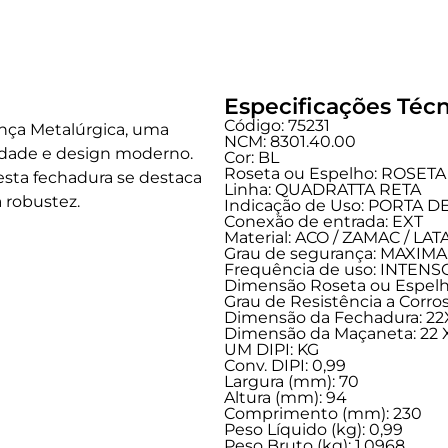
Especificações Técn
Código: 75231
ança Metalúrgica, uma
NCM: 8301.40.00
idade e design moderno.
Cor: BL
Roseta ou Espelho: ROSETA
 esta fechadura se destaca
Linha:
QUADRATTA RETA
 robustez.
Indicação de Uso:
PORTA D
Conexão de entrada:
EXT
Material: ACO / ZAMAC / LA
Grau de segurança:
MAXIMA
Frequência de uso:
INTENS
Dimensão Roseta ou Espelho
Grau de Resistência a Corros
Dimensão da Fechadura: 2
Dimensão da Maçaneta: 22 X
UM DIPI: KG
Conv. DIPI: 0,99
Largura (mm): 70
Altura (mm): 94
Comprimento (mm): 230
Peso Líquido (kg): 0,99
Peso Bruto (kg): 1,0968