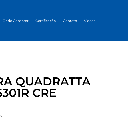
Onde Comprar
Certificação
Contato
Vídeos
RA QUADRATTA
5301R CRE
O