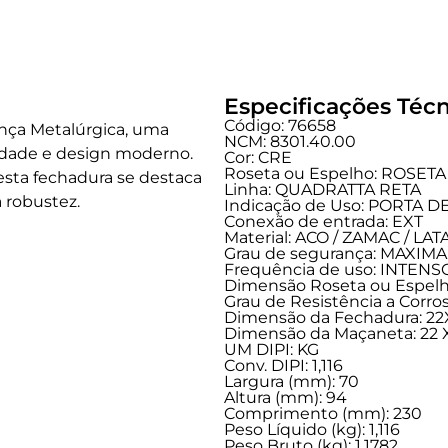
Especificações Técn
Código: 76658
ança Metalúrgica, uma
NCM: 8301.40.00
idade e design moderno.
Cor: CRE
Roseta ou Espelho: ROSETA
 esta fechadura se destaca
Linha:
QUADRATTA RETA
 robustez.
Indicação de Uso:
PORTA D
Conexão de entrada:
EXT
Material: ACO / ZAMAC / LA
Grau de segurança:
MAXIMA
Frequência de uso:
INTENS
Dimensão Roseta ou Espelho
Grau de Resistência a Corros
Dimensão da Fechadura: 2
Dimensão da Maçaneta: 22 X
UM DIPI: KG
Conv. DIPI: 1,116
Largura (mm): 70
Altura (mm): 94
Comprimento (mm): 230
Peso Líquido (kg): 1,116
Peso Bruto (kg): 1,1782