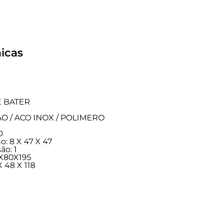
icas
E BATER
TAO / ACO INOX / POLIMERO
O
: 8 X 47 X 47
ão: 1
2X80X195
 48 X 118