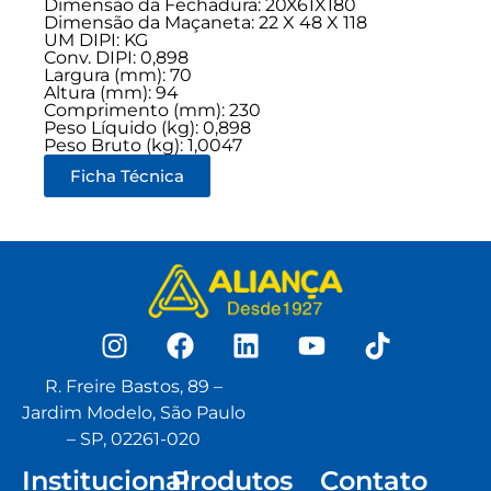
Dimensão da Fechadura: 20X61X180
Dimensão da Maçaneta: 22 X 48 X 118
UM DIPI: KG
Conv. DIPI: 0,898
Largura (mm): 70
Altura (mm): 94
Comprimento (mm): 230
Peso Líquido (kg): 0,898
Peso Bruto (kg): 1,0047
Ficha Técnica
R. Freire Bastos, 89 –
Jardim Modelo, São Paulo
– SP, 02261-020
Institucional
Produtos
Contato