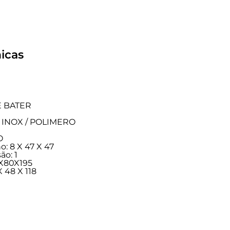
icas
E BATER
CO INOX / POLIMERO
O
: 8 X 47 X 47
ão: 1
2X80X195
 48 X 118