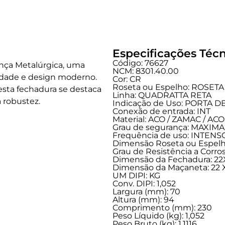
Especificações Técn
Código: 76627
ança Metalúrgica, uma
NCM: 8301.40.00
idade e design moderno.
Cor: CR
Roseta ou Espelho: ROSETA
 esta fechadura se destaca
Linha:
QUADRATTA RETA
 robustez.
Indicação de Uso:
PORTA D
Conexão de entrada:
INT
Material: ACO / ZAMAC / A
Grau de segurança:
MAXIMA
Frequência de uso:
INTENS
Dimensão Roseta ou Espelho
Grau de Resistência a Corros
Dimensão da Fechadura: 2
Dimensão da Maçaneta: 22 X
UM DIPI: KG
Conv. DIPI: 1,052
Largura (mm): 70
Altura (mm): 94
Comprimento (mm): 230
Peso Líquido (kg): 1,052
Peso Bruto (kg): 1,1116