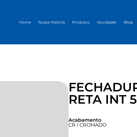
Home
Nossa História
Produtos
Novidades
Blog
FECHADU
RETA INT 
Acabamento
CR / CROMADO