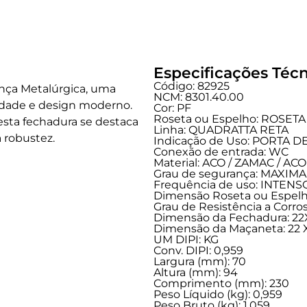
Especificações Técn
Código: 82925
ança Metalúrgica, uma
NCM: 8301.40.00
idade e design moderno.
Cor: PF
Roseta ou Espelho: ROSETA
 esta fechadura se destaca
Linha:
QUADRATTA RETA
 robustez.
Indicação de Uso:
PORTA D
Conexão de entrada:
WC
Material: ACO / ZAMAC / A
Grau de segurança:
MAXIMA
Frequência de uso:
INTENS
Dimensão Roseta ou Espelho
Grau de Resistência a Corros
Dimensão da Fechadura: 2
Dimensão da Maçaneta: 22 X
UM DIPI: KG
Conv. DIPI: 0,959
Largura (mm): 70
Altura (mm): 94
Comprimento (mm): 230
Peso Líquido (kg): 0,959
Peso Bruto (kg): 1,059