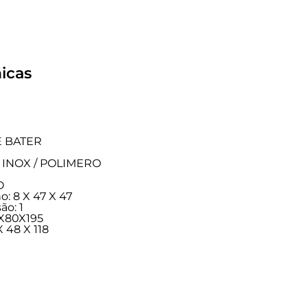
icas
E BATER
CO INOX / POLIMERO
O
: 8 X 47 X 47
ão: 1
2X80X195
 48 X 118