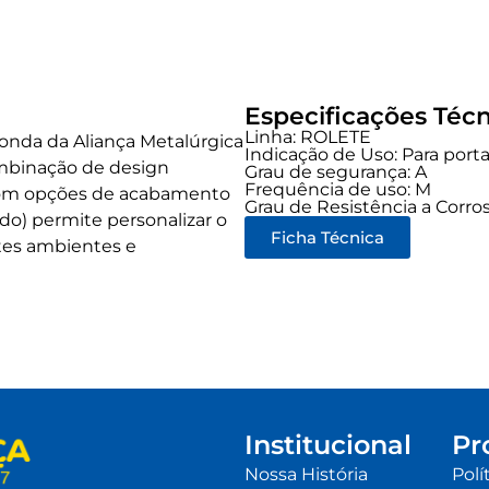
Especificações Técn
Linha:
ROLETE
nda da Aliança Metalúrgica
Indicação de Uso:
Para port
mbinação de design
Grau de segurança:
A
Frequência de uso:
M
 Com opções de acabamento
Grau de Resistência a Corros
o) permite personalizar o
Ficha Técnica
tes ambientes e
Institucional
Pr
Nossa História
Polí