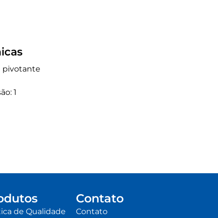
icas
a pivotante
ão: 1
odutos
Contato
tica de Qualidade
Contato