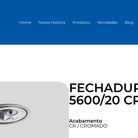
Home
Nossa História
Produtos
Novidades
Blog
FECHADUR
5600/20 C
Acabamento
CR / CROMADO