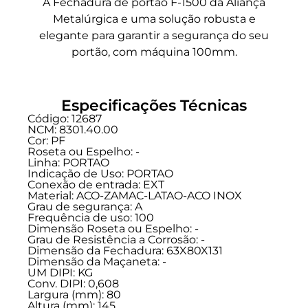
A Fechadura de portão F-1500 da Aliança
Metalúrgica e uma solução robusta e
elegante para garantir a segurança do seu
portão, com máquina 100mm.
Especificações Técnicas
Código: 12687
NCM: 8301.40.00
Cor: PF
Roseta ou Espelho: -
Linha:
PORTAO
Indicação de Uso:
PORTAO
Conexão de entrada:
EXT
Material: ACO-ZAMAC-LATAO-ACO INOX
Grau de segurança:
A
Frequência de uso:
100
Dimensão Roseta ou Espelho: -
Grau de Resistência a Corrosão: -
Dimensão da Fechadura: 63X80X131
Dimensão da Maçaneta: -
UM DIPI: KG
Conv. DIPI: 0,608
Largura (mm): 80
Altura (mm): 145