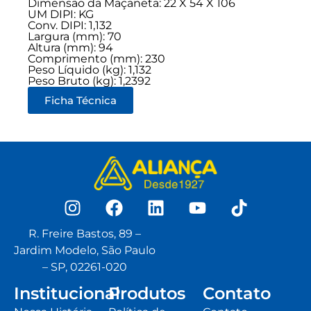
Dimensão da Maçaneta: 22 X 54 X 106
UM DIPI: KG
Conv. DIPI: 1,132
Largura (mm): 70
Altura (mm): 94
Comprimento (mm): 230
Peso Líquido (kg): 1,132
Peso Bruto (kg): 1,2392
Ficha Técnica
R. Freire Bastos, 89 –
Jardim Modelo, São Paulo
– SP, 02261-020
Institucional
Produtos
Contato