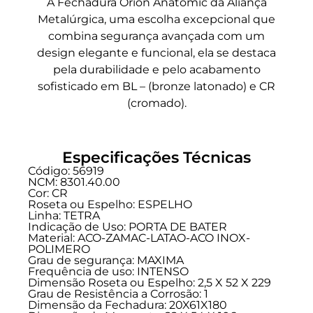
A Fechadura Orion Anatomic da Aliança
Metalúrgica, uma escolha excepcional que
combina segurança avançada com um
design elegante e funcional, ela se destaca
pela durabilidade e pelo acabamento
sofisticado em BL – (bronze latonado) e CR
(cromado).
Especificações Técnicas
Código: 56919
NCM: 8301.40.00
Cor: CR
Roseta ou Espelho: ESPELHO
Linha:
TETRA
Indicação de Uso:
PORTA DE BATER
Material: ACO-ZAMAC-LATAO-ACO INOX-
POLIMERO
Grau de segurança:
MAXIMA
Frequência de uso:
INTENSO
Dimensão Roseta ou Espelho: 2,5 X 52 X 229
Grau de Resistência a Corrosão: 1
Dimensão da Fechadura: 20X61X180