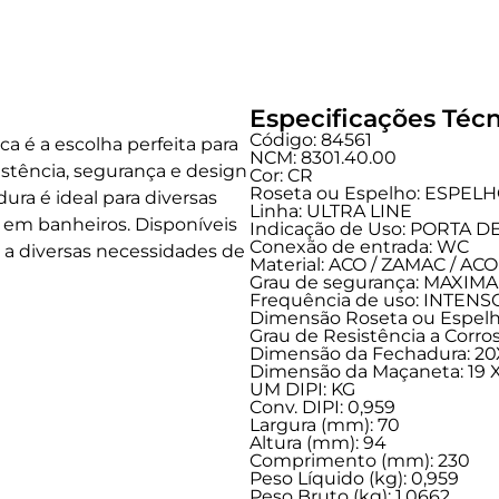
Especificações Técn
Código: 84561
ca é a escolha perfeita para
NCM: 8301.40.00
tência, segurança e design
Cor: CR
Roseta ou Espelho: ESPEL
ura é ideal para diversas
Linha:
ULTRA LINE
e em banheiros. Disponíveis
Indicação de Uso:
PORTA D
Conexão de entrada:
WC
 diversas necessidades de
Material: ACO / ZAMAC / A
Grau de segurança:
MAXIMA
Frequência de uso:
INTENS
Dimensão Roseta ou Espelho
Grau de Resistência a Corros
Dimensão da Fechadura: 20
Dimensão da Maçaneta: 19 X
UM DIPI: KG
Conv. DIPI: 0,959
Largura (mm): 70
Altura (mm): 94
Comprimento (mm): 230
Peso Líquido (kg): 0,959
Peso Bruto (kg): 1,0662