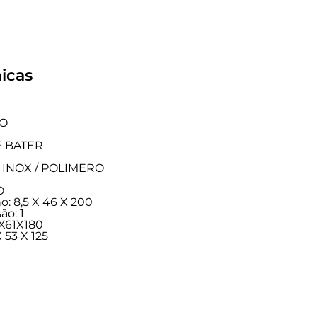
icas
HO
E BATER
CO INOX / POLIMERO
O
: 8,5 X 46 X 200
ão: 1
X61X180
 53 X 125