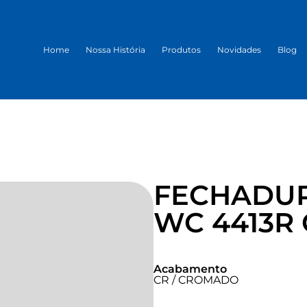
Home
Nossa História
Produtos
Novidades
Blog
FECHADUR
WC 4413R
Acabamento
CR / CROMADO