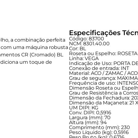
Especificações Técn
Código: 83700
lho, a combinação perfeita
NCM: 8301.40.00
a com uma máquina robusta
Cor: BL
Roseta ou Espelho: ROSETA
bamentos CR (Cromado) BL
Linha:
VEGA
 adiciona um toque de
Indicação de Uso:
PORTA D
Conexão de entrada:
INT
Material: ACO / ZAMAC / A
Grau de segurança:
MAXIMA
Frequência de uso:
INTENS
Dimensão Roseta ou Espelho
Grau de Resistência a Corros
Dimensão da Fechadura: 20
Dimensão da Maçaneta: 21 X
UM DIPI: KG
Conv. DIPI: 0,5916
Largura (mm): 70
Altura (mm): 94
Comprimento (mm): 230
Peso Líquido (kg): 0,5916
Peso Bruto (kg): 0,6716