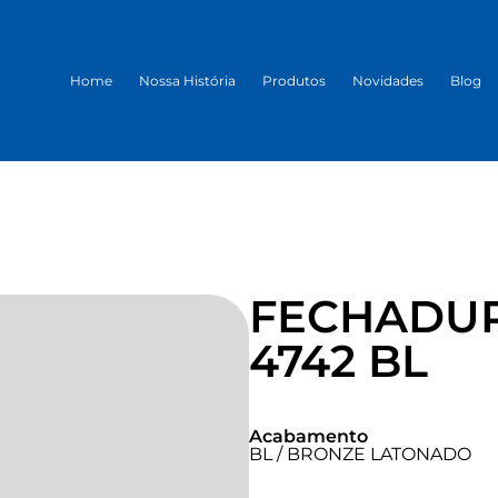
Home
Nossa História
Produtos
Novidades
Blog
FECHADUR
4742 BL
Acabamento
BL / BRONZE LATONADO