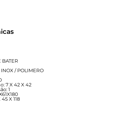
icas
E BATER
CO INOX / POLIMERO
O
: 7 X 42 X 42
ão: 1
X61X180
 45 X 118