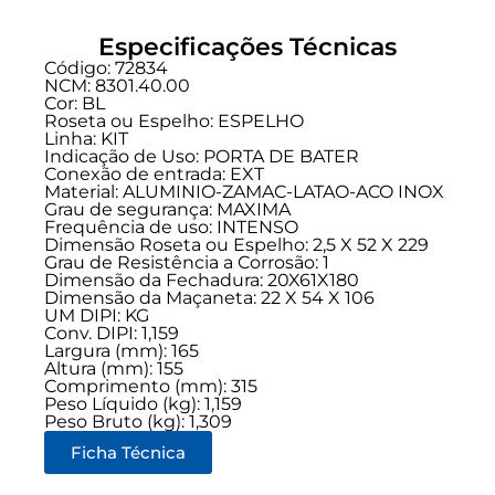
Especificações Técnicas
Código: 72834
NCM: 8301.40.00
Cor: BL
Roseta ou Espelho: ESPELHO
Linha:
KIT
Indicação de Uso:
PORTA DE BATER
Conexão de entrada:
EXT
Material: ALUMINIO-ZAMAC-LATAO-ACO INOX
Grau de segurança:
MAXIMA
Frequência de uso:
INTENSO
Dimensão Roseta ou Espelho: 2,5 X 52 X 229
Grau de Resistência a Corrosão: 1
Dimensão da Fechadura: 20X61X180
Dimensão da Maçaneta: 22 X 54 X 106
UM DIPI: KG
Conv. DIPI: 1,159
Largura (mm): 165
Altura (mm): 155
Comprimento (mm): 315
Peso Líquido (kg): 1,159
Peso Bruto (kg): 1,309
Ficha Técnica