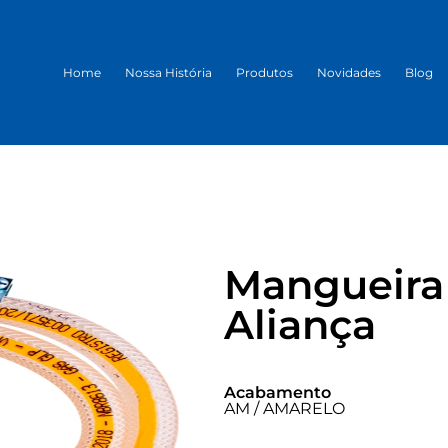
Home
Nossa História
Produtos
Novidades
Blog
Mangueira
Aliança
Acabamento
AM / AMARELO