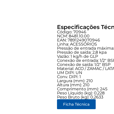
Especificações Técn
Código: 70946
NCM: 8481.10.00
EAN: 7891249070946
Linha:
ACESSÓRIOS
Pressão de entrada máxima:
Pressão de saída: 2,8 kpa
Vazão: 1 kg/h de GLP
Conexão de entrada:
1/2" BS
Conexão de saída:
1/2" BSP
Material: ACO / ZAMAC / LA
UM DIPI: UN
Conv. DIPI: 1
Largura (mm): 210
Altura (mm): 210
Comprimento (mm): 245
Peso Líquido (kg): 0,228
Peso Bruto (kg): 0,2633
Ficha Técnica