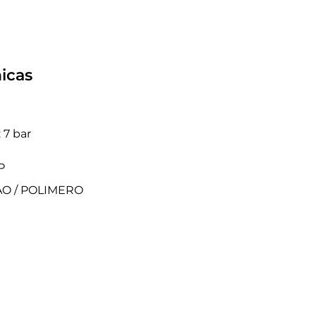
icas
 7 bar
P
TAO / POLIMERO