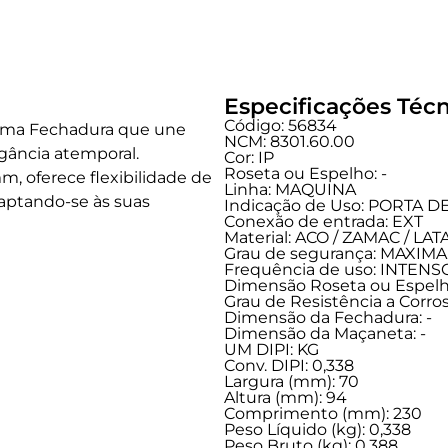
Especificações Técn
Código: 56834
, uma Fechadura que une
NCM: 8301.60.00
gância atemporal.
Cor: IP
Roseta ou Espelho: -
 oferece flexibilidade de
Linha:
MAQUINA
daptando-se às suas
Indicação de Uso:
PORTA D
Conexão de entrada:
EXT
Material: ACO / ZAMAC / LA
Grau de segurança:
MAXIMA
Frequência de uso:
INTENS
Dimensão Roseta ou Espelho
Grau de Resistência a Corros
Dimensão da Fechadura: -
Dimensão da Maçaneta: -
UM DIPI: KG
Conv. DIPI: 0,338
Largura (mm): 70
Altura (mm): 94
Comprimento (mm): 230
Peso Líquido (kg): 0,338
Peso Bruto (kg): 0,388