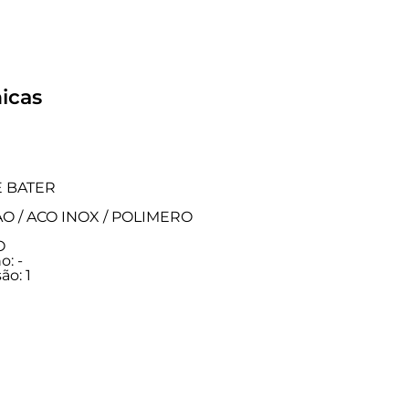
icas
E BATER
TAO / ACO INOX / POLIMERO
O
: -
ão: 1