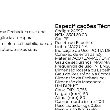
Especificações Técn
Código: 24697
, uma Fechadura que une
NCM: 8301.60.00
gância atemporal.
Cor: PF
Roseta ou Espelho: -
 oferece flexibilidade de
Linha:
MAQUINA
daptando-se às suas
Indicação de Uso:
PORTA D
Conexão de entrada:
EXT
Material: ACO / ZAMAC / LA
Grau de segurança:
MAXIMA
Frequência de uso:
INTENS
Dimensão Roseta ou Espelho
Grau de Resistência a Corros
Dimensão da Fechadura: -
Dimensão da Maçaneta: -
UM DIPI: KG
Conv. DIPI: 0,355
Largura (mm): 50
Altura (mm): 80
Comprimento (mm): 200
Peso Líquido (kg): 0,355
Peso Bruto (kg): 0,385