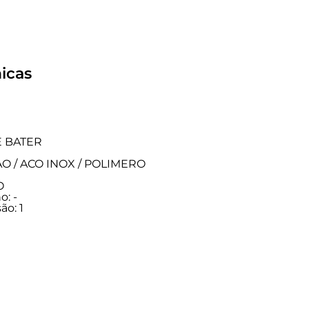
icas
E BATER
TAO / ACO INOX / POLIMERO
O
: -
ão: 1