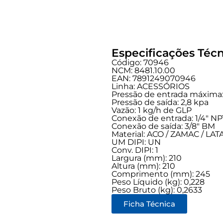
Especificações Técn
Código: 70946
NCM: 8481.10.00
EAN: 7891249070946
Linha:
ACESSÓRIOS
Pressão de entrada máxima:
Pressão de saída: 2,8 kpa
Vazão: 1 kg/h de GLP
Conexão de entrada:
1/4" NP
Conexão de saída:
3/8" BM
Material: ACO / ZAMAC / LA
UM DIPI: UN
Conv. DIPI: 1
Largura (mm): 210
Altura (mm): 210
Comprimento (mm): 245
Peso Líquido (kg): 0,228
Peso Bruto (kg): 0,2633
Ficha Técnica