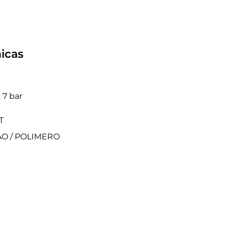
icas
 7 bar
T
TAO / POLIMERO