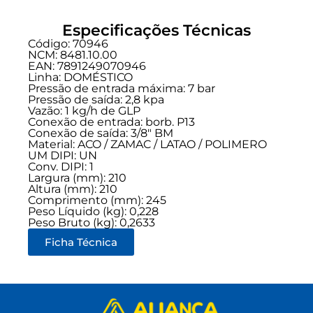
Especificações Técnicas
Código: 70946
NCM: 8481.10.00
EAN: 7891249070946
Linha:
DOMÉSTICO
Pressão de entrada máxima: 7 bar
Pressão de saída: 2,8 kpa
Vazão: 1 kg/h de GLP
Conexão de entrada:
borb. P13
Conexão de saída:
3/8" BM
Material: ACO / ZAMAC / LATAO / POLIMERO
UM DIPI: UN
Conv. DIPI: 1
Largura (mm): 210
Altura (mm): 210
Comprimento (mm): 245
Peso Líquido (kg): 0,228
Peso Bruto (kg): 0,2633
Ficha Técnica