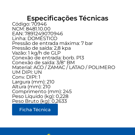
Especificações Técnicas
Código: 70946
NCM: 8481.10.00
EAN: 7891249070946
Linha:
DOMÉSTICO
Pressão de entrada máxima: 7 bar
Pressão de saída: 2,8 kpa
Vazão: 1 kg/h de GLP
Conexão de entrada:
borb. P13
Conexão de saída:
3/8" BM
Material: ACO / ZAMAC / LATAO / POLIMERO
UM DIPI: UN
Conv. DIPI: 1
Largura (mm): 210
Altura (mm): 210
Comprimento (mm): 245
Peso Líquido (kg): 0,228
Peso Bruto (kg): 0,2633
Ficha Técnica