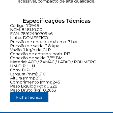
acessível, compacto de alta qualidade.
Especificações Técnicas
Código: 70946
NCM: 8481.10.00
EAN: 7891249070946
Linha:
DOMÉSTICO
Pressão de entrada máxima: 7 bar
Pressão de saída: 2,8 kpa
Vazão: 1 kg/h de GLP
Conexão de entrada:
borb. P13
Conexão de saída:
3/8" BM
Material: ACO / ZAMAC / LATAO / POLIMERO
UM DIPI: UN
Conv. DIPI: 1
Largura (mm): 210
Altura (mm): 210
Comprimento (mm): 245
Peso Líquido (kg): 0,228
Peso Bruto (kg): 0,2633
Ficha Técnica