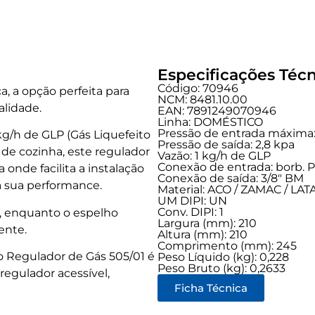
Especificações Técn
Código: 70946
, a opção perfeita para
NCM: 8481.10.00
lidade.
EAN: 7891249070946
Linha:
DOMÉSTICO
Pressão de entrada máxima:
g/h de GLP (Gás Liquefeito
Pressão de saída: 2,8 kpa
e cozinha, este regulador
Vazão: 1 kg/h de GLP
Conexão de entrada:
borb. P
 onde facilita a instalação
Conexão de saída:
3/8" BM
 sua performance.
Material: ACO / ZAMAC / LA
UM DIPI: UN
Conv. DIPI: 1
, enquanto o espelho
Largura (mm): 210
ente.
Altura (mm): 210
Comprimento (mm): 245
, o Regulador de Gás 505/01 é
Peso Líquido (kg): 0,228
Peso Bruto (kg): 0,2633
egulador acessível,
Ficha Técnica