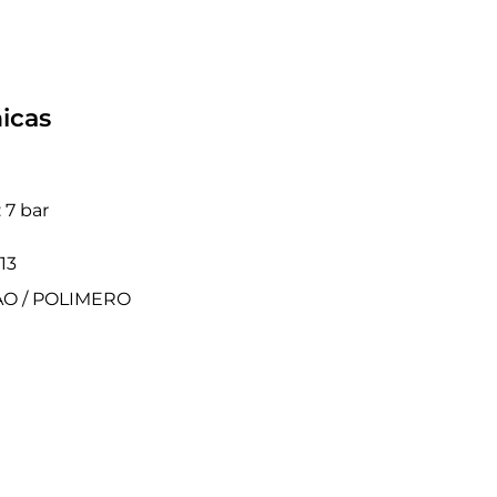
icas
 7 bar
13
TAO / POLIMERO