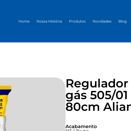
Home
Nossa História
Produtos
Novidades
Blog
Regulador
gás 505/0
80cm Alia
Acabamento