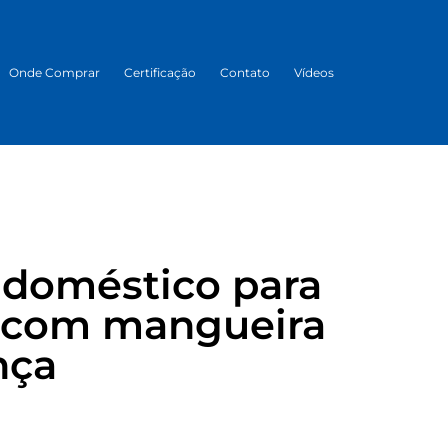
Onde Comprar
Certificação
Contato
Vídeos
 doméstico para
1 com mangueira
nça