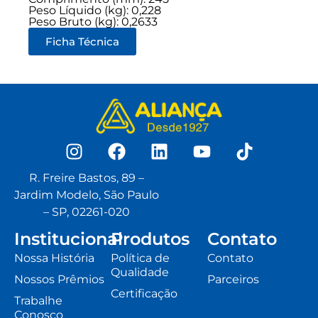
Peso Líquido (kg): 0,228
Peso Bruto (kg): 0,2633
Ficha Técnica
R. Freire Bastos, 89 –
Jardim Modelo, São Paulo
– SP, 02261-020
Institucional
Produtos
Contato
Nossa História
Política de
Contato
Qualidade
Nossos Prêmios
Parceiros
Certificação
Trabalhe
Conosco