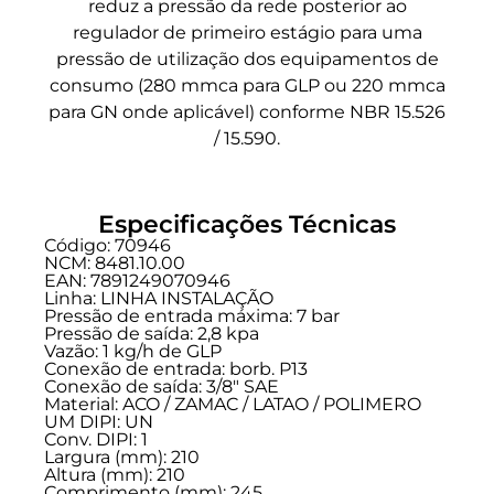
reduz a pressão da rede posterior ao
regulador de primeiro estágio para uma
pressão de utilização dos equipamentos de
consumo (280 mmca para GLP ou 220 mmca
para GN onde aplicável) conforme NBR 15.526
/ 15.590.
Especificações Técnicas
Código: 70946
NCM: 8481.10.00
EAN: 7891249070946
Linha:
LINHA INSTALAÇÃO
Pressão de entrada máxima: 7 bar
Pressão de saída: 2,8 kpa
Vazão: 1 kg/h de GLP
Conexão de entrada:
borb. P13
Conexão de saída:
3/8" SAE
Material: ACO / ZAMAC / LATAO / POLIMERO
UM DIPI: UN
Conv. DIPI: 1
Largura (mm): 210
Altura (mm): 210
Comprimento (mm): 245