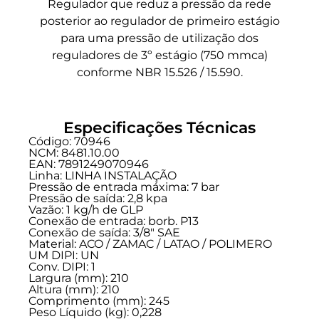
Regulador que reduz a pressão da rede
posterior ao regulador de primeiro estágio
para uma pressão de utilização dos
reguladores de 3º estágio (750 mmca)
conforme NBR 15.526 / 15.590.
Especificações Técnicas
Código: 70946
NCM: 8481.10.00
EAN: 7891249070946
Linha:
LINHA INSTALAÇÃO
Pressão de entrada máxima: 7 bar
Pressão de saída: 2,8 kpa
Vazão: 1 kg/h de GLP
Conexão de entrada:
borb. P13
Conexão de saída:
3/8" SAE
Material: ACO / ZAMAC / LATAO / POLIMERO
UM DIPI: UN
Conv. DIPI: 1
Largura (mm): 210
Altura (mm): 210
Comprimento (mm): 245
Peso Líquido (kg): 0,228