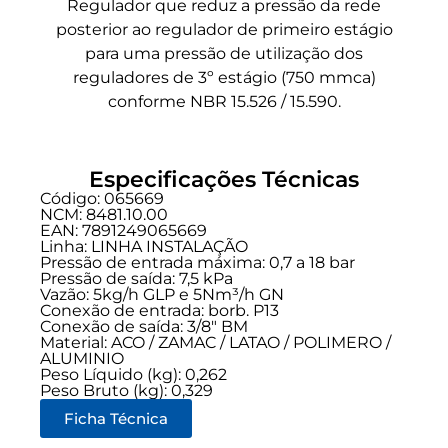
Regulador que reduz a pressão da rede
posterior ao regulador de primeiro estágio
para uma pressão de utilização dos
reguladores de 3º estágio (750 mmca)
conforme NBR 15.526 / 15.590.
Especificações Técnicas
Código: 065669
NCM: 8481.10.00
EAN: 7891249065669
Linha:
LINHA INSTALAÇÃO
Pressão de entrada máxima: 0,7 a 18 bar
Pressão de saída: 7,5 kPa
Vazão: 5kg/h GLP e 5Nm³/h GN
Conexão de entrada:
borb. P13
Conexão de saída:
3/8" BM
Material: ACO / ZAMAC / LATAO / POLIMERO /
ALUMINIO
Peso Líquido (kg): 0,262
Peso Bruto (kg): 0,329
Ficha Técnica