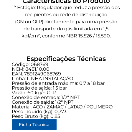
Características do Produto
1º Estágio: Regulador que reduz a pressão dos
recipientes ou rede de distribuição
(GN ou GLP) diretamente para uma pressão
de transporte do gás limitada em 1,5
kgf/cm², conforme NBR 15.526 / 15.590.
Especificações Técnicas
Código: 068769
NCM: 8481.10.00
EAN: 7891249068769
Linha:
LINHA INSTALAÇÃO
Pressão de entrada máxima: 0,7 a 18 bar
Pressão de saída: 1,5 bar
Vazão: 60 kg/h GLP
Conexão de entrada:
1/2" NPT
Conexão de saída:
1/2" NPT
Material: ACO / ZAMAC / LATAO / POLIMERO
Peso Líquido (kg): 0,773
Peso Bruto (kg): 0,85
Ficha Técnica